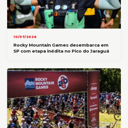
10/07/2026
Rocky Mountain Games desembarca em
SP com etapa inédita no Pico do Jaraguá
Lika Almeida, bicampeä Trail 21K – Foto: Marcelo Maragni /
Rocky Mountain Games
Enquanto familiares e amigos se divertiam
com ativações, food trucks, música e
acompanhavam informações das