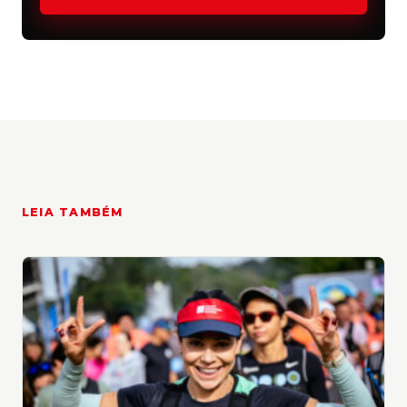
Games será dia 15 de junho, em Juquitiba.
A etapa de Atibaia do maior festival de
esportes outdoor e cultura de montanha do
Brasil recebeu corredores de Trail Run (nas
distâncias 6km, 12km, 21km e 42km);
Canicross e Uphill; e bikers, com 25km e
50km de Mountain Bike e 50km de Gravel. O
Hike & Fly é uma modalidade exclusiva da
LEIA TAMBÉM
etapa da Pedra Grande, na qual os atletas
encaram a subida com o equipamento nas
costas para, em seguida, saltar de parapente.
Já o Desafio Rocky é uma combinação de
Trail Run e Mountain Bike, com 12km de
corrida e 25km de pedal.
Corrida