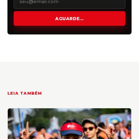
COMO FOI O SÁBADO
Na semana em que se comemorou o Dia
AGUARDE...
Internacional da Mulher, o Rocky Mountain
Games coloriu de rosa (a cor da camiseta dos
atletas), a área da Pedra Grande, neste
sábado (9). O maior festival de esportes
outdoor e cultura de montanha do Brasil
prossegue neste domingo (10), com provas
de Mountain Bike, Gravel e Uphill, além de
atividades na arena montada na Pista de
LEIA TAMBÉM
Pouso de Voo Livre de Atibaia, como show
musical, arremesso de machado, food trucks,
slackline, acampamento infantil, entre outras.
A entrada é grátis.
O engajamento feminino tem crescido ano a