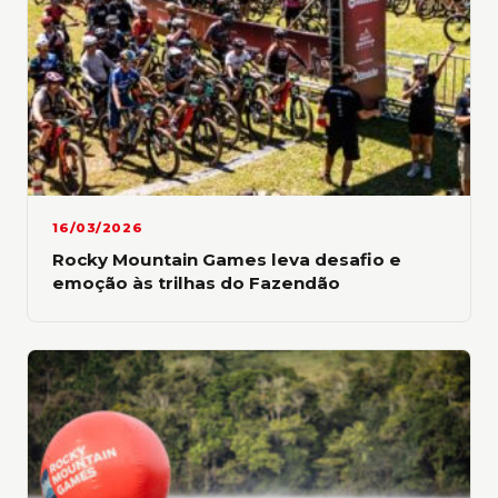
CANICROSS
Uma novidade para a etapa de Atibaia foi a
participação de novatos. Entre os inscritos,
50% eram estreantes na prova em que cães
e tutores correm juntos. O espanhol Álvaro
Monedero não era exatamente um novato,
16/03/2026
porque encarou sua segunda participação e
Rocky Mountain Games leva desafio e
venceu. “A prova é ótima e bem organizada.
emoção às trilhas do Fazendão
Ambiente muito bom e pessoas muito
legais”, disse ele, que correu em Juquitiba no
ano passado (terminou em sétimo lugar) e
desta vez subiu ao lugar mais alto do pódio
com Lena, uma SRD (sem raça definida) de
cinco anos, adotada quando tinha um ano, no
Equador.