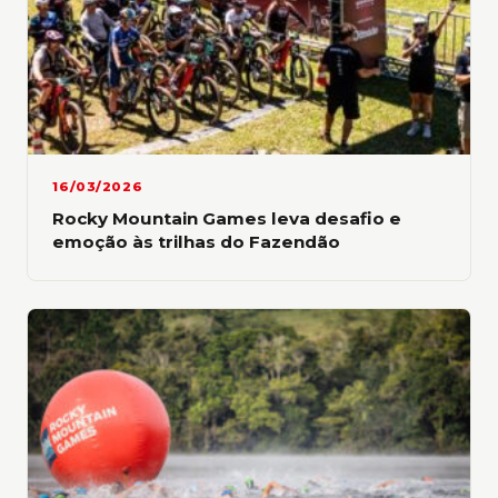
“É diferente da bicicleta, que você consegue
descansar na descida. No monociclo a subida
cansa muito, mas a descida exige ainda mais
força para frear”, relata Maikon.
16/03/2026
Rocky Mountain Games leva desafio e
emoção às trilhas do Fazendão