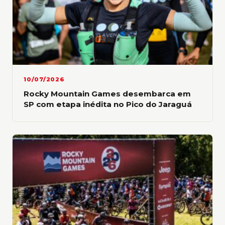
atividade na escola onde trabalhava e não
parou mais.
Além de testar sua habilidade nas
competições, ele pegou gosto em vencer
longas distâncias e puxar os limites da
10/07/2026
resistência com seu equipamento.
Rocky Mountain Games desembarca em
SP com etapa inédita no Pico do Jaraguá
Depois do Caminho da Fé, Maikon planeja
desafiar a Estrada da Morte, além de cruzar
parte do deserto Salar de Uyuni, ambos na
Bolívia.
“O maior desafio nas grandes distâncias é
que o monociclo tem eixo fixo, então eu não
paro de pedalar em nenhum momento”,
detalha o professor de Ribeirão Pires (SP).