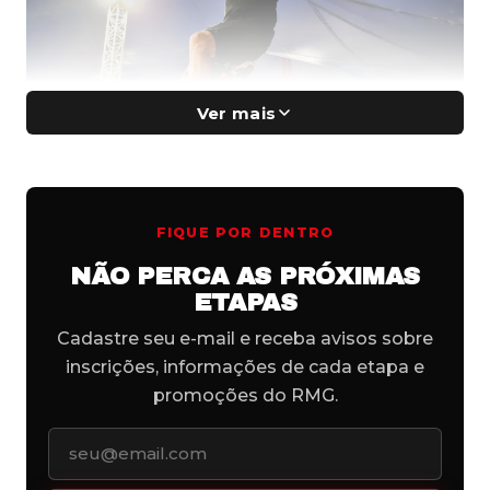
Ver mais
FIQUE POR DENTRO
NÃO PERCA AS PRÓXIMAS
Professor de educação física, Maikon esbanja habilidade
ETAPAS
e resistência no monociclo. Foto: Arquivo Pessoal.
Cadastre seu e-mail e receba avisos sobre
Aos 39 anos, Liporoni é figura carimbada no
inscrições, informações de cada etapa e
Rocky Mountain Games
, maior festival de
promoções do RMG.
cultura e esportes de montanha do País e
Seu e-mail
que conta com o apoio da Go Outside.